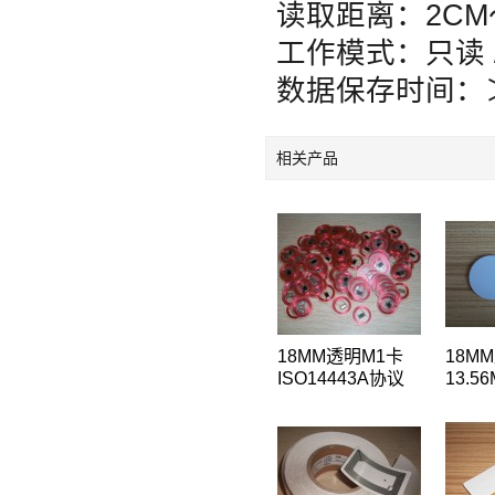
读取距离：2CM
工作模式：只读 
数据保存时间：
相关产品
18MM透明M1卡
18M
ISO14443A协议
13.5
原装NXP
ISO1
MF1S50芯片钱币
原装
卡IC圆形卡
MF1
卡