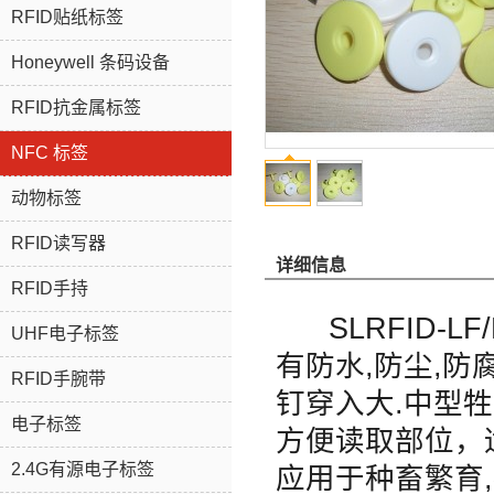
RFID贴纸标签
Honeywell 条码设备
RFID抗金属标签
NFC 标签
动物标签
RFID读写器
详细信息
RFID手持
SLRFID-L
UHF电子标签
有防水,防尘,防
RFID手腕带
钉穿入大.中型
电子标签
方便读取部位，适
2.4G有源电子标签
应用于种畜繁育