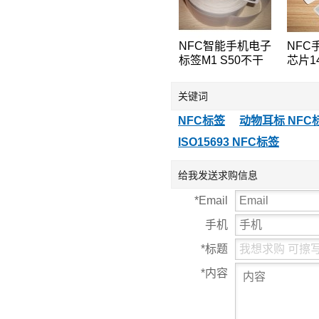
NFC智能手机电子
NFC
标签M1 S50不干
芯片14
胶可贴RFID不干
13.56
胶电子标签
不干
关键词
86*54MM
55*1
NFC标签
动物耳标 NFC
ISO15693 NFC标签
给我发送求购信息
*
Email
手机
*
标题
*
内容