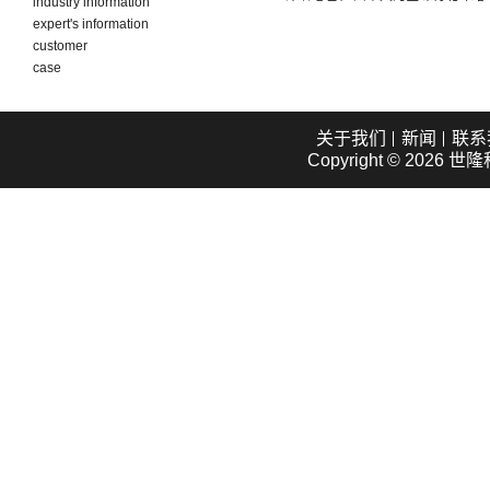
industry information
expert's information
customer
case
关于我们
新闻
联系
Copyright © 2026
世隆