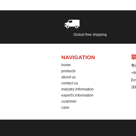
Global free shipping
NAVIGATION
home
电
products
+8
about us
Em
contact us
详
industry information
expert's information
customer
case