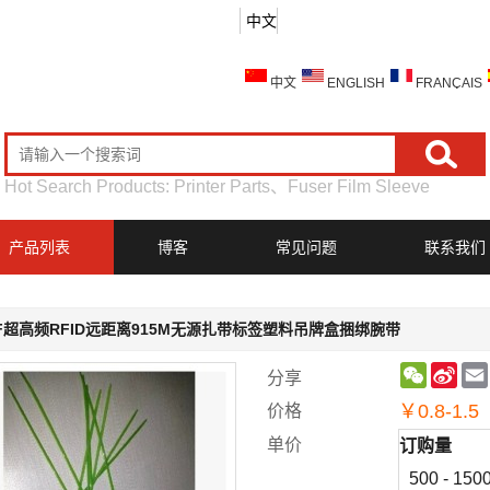
中文
中文
ENGLISH
FRANÇAIS
Hot Search Products:
Printer Parts
、
Fuser Film Sleeve
产品列表
博客
常见问题
联系我们
F超高频RFID远距离915M无源扎带标签塑料吊牌盒捆绑腕带
WeChat
Sin
分享
Wei
￥
0.8-1.5
价格
单价
订购量
500 - 150