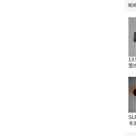
相
13
签I
IC
标
签
SL
卡
12
T5