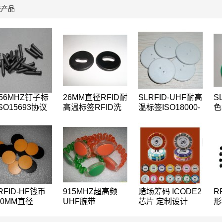
关产品
.56MHZ钉子标
26MM直径RFID耐
SLRFID-UHF耐高
S
SO15693协议
高温标签RFID洗
温标签ISO18000-
色
ODE2树木管理
衣标签RFID钱币
6C洗衣标签EPC
t
签,桥梁管理标
标签,水洗标签
Class1 Gen2纽扣
N
卡
签
手
RFID-HF钱币
915MHZ超高频
赌场筹码 ICODE2
R
30MM直径
UHF腕带
芯片 定制设计
形
5KHZ低频
ISO18000-6C手表
ICODE
1
557/T5567/T5577
卡EPC-Gen2腕带
R