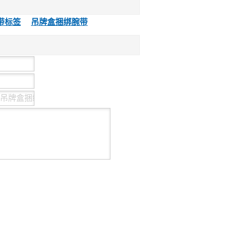
25KHz附近的巡
巡检系统检查点
带标签
吊牌盒捆绑腕带
签