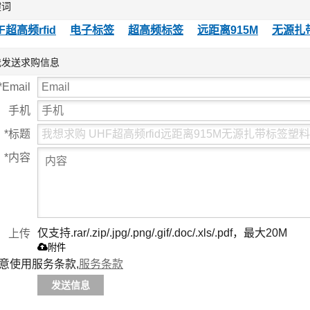
键词
币卡地标卡可读
标签
1
写ID卡
更
F超高频rfid
电子标签
超高频标签
远距离915M
无源扎
标
我发送求购信息
*
Email
手机
*
标题
*
内容
仅支持.rar/.zip/.jpg/.png/.gif/.doc/.xls/.pdf，最大20M
上传
附件
意使用服务条款,
服务条款
发送信息