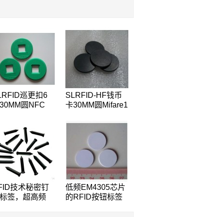
LRFID巡更扣6
SLRFID-HF钱币
30MM圆NFC
卡30MM圆Mifare1
ag,NTAG203芯片
S50芯片钱币卡IC
FC手机专用标
圆形卡ABS外壳道
,兼容所有NFC
闸专用卡IC门票卡
机
FID技术秘密钉
低频EM4305芯片
标签，超高频
的RFID按钮标签
8000-6B芯片的
的RFID标签
FID标签钉的