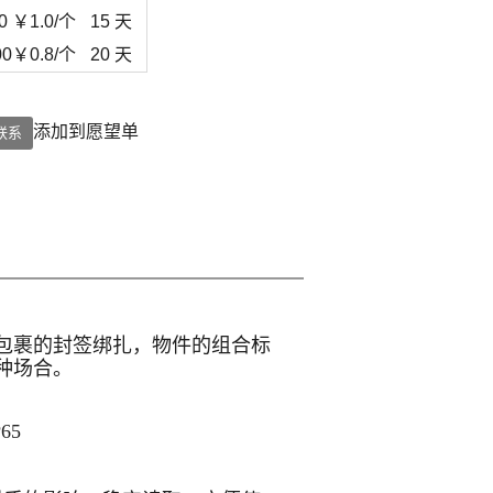
0
￥
1.0
/个
15 天
00
￥
0.8
/个
20 天
添加到愿望单
联系
包裹的封签绑扎，物件的组合标
种场合。
65