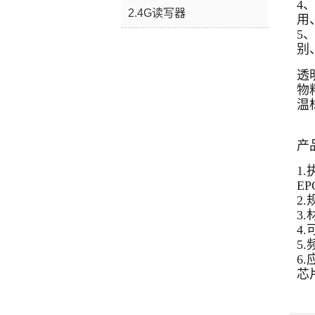
4
2.4G读写器
用
5
别
透
物
温
产
1.
EPC
2.
3.
4
5.
6
芯片