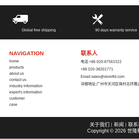
Global free shipping
90 days warranty service
NAVIGATION
联系人
home
电话:
+86 020-87561522
products
+86 020-38201771
about us
Email:
sales@slonrfid.com
contact us
详细地址:
广州市天河区珠村北环路2
industry information
expert's information
customer
case
关于我们
新闻
联系
Copyright © 2026
世隆